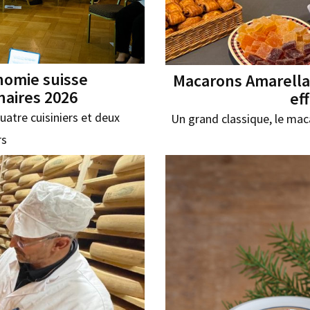
onomie suisse
Macarons Amarella 
naires 2026
ef
uatre cuisiniers et deux
Un grand classique, le maca
rs