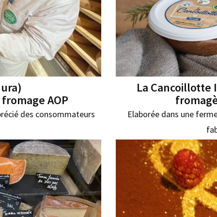
Jura)
La Cancoillotte 
r fromage AOP
fromagè
pprécié des consommateurs
Elaborée dans une ferme
fa