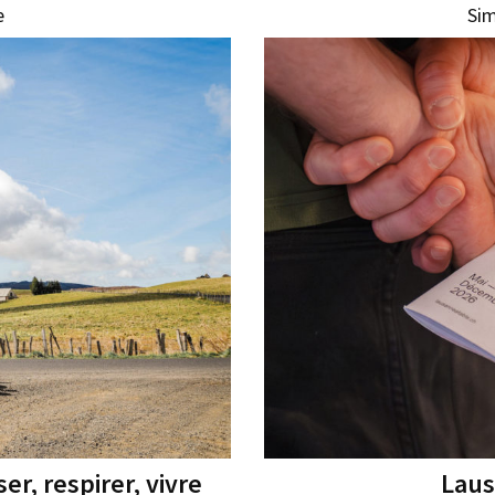
e
Si
er, respirer, vivre
Laus