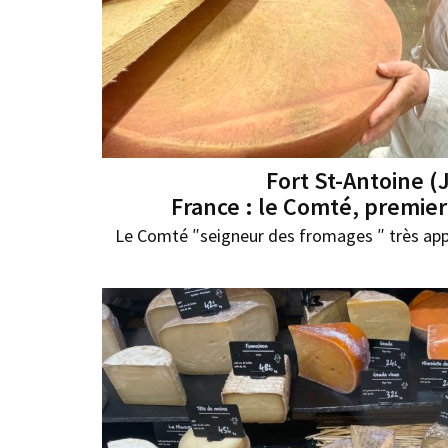
Fort St-Antoine (
France : le Comté, premie
Le Comté ″seigneur des fromages ″ très a