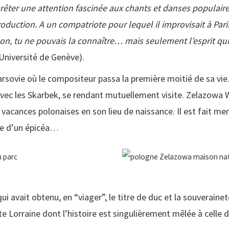
prêter une attention fascinée aux chants et danses populaire
duction. A un compatriote pour lequel il improvisait à Pari
n, tu ne pouvais la connaître… mais seulement l’esprit qui 
Université de Genève).
rsovie où le compositeur passa la première moitié de sa vi
avec les Skarbek, se rendant mutuellement visite. Zelazowa 
s vacances polonaises en son lieu de naissance. Il est fait m
re d’un épicéa…
i avait obtenu, en “viager”, le titre de duc et la souveraineté
te Lorraine dont l’histoire est singulièrement mêlée à celle 