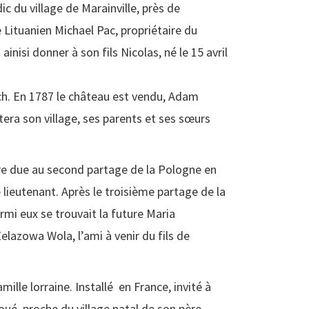
c du village de Marainville, près de
e Lituanien Michael Pac, propriétaire du
nisi donner à son fils Nicolas, né le 15 avril
h. En 1787 le château est vendu, Adam
era son village, ses parents et ses sœurs
ure due au second partage de la Pologne en
e lieutenant. Après le troisième partage de la
mi eux se trouvait la future Maria
lazowa Wola, l’ami à venir du fils de
mille lorraine. Installé en France, invité à
ué, proche du village natal de son père.