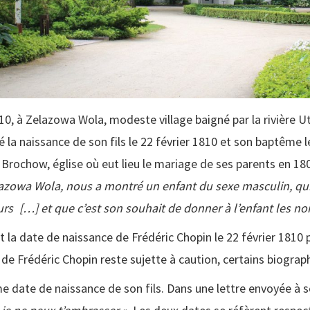
0, à Zelazowa Wola, modeste village baigné par la rivière Ut
 la naissance de son fils le 22 février 1810 et son baptême l
Brochow, église où eut lieu le mariage de ses parents en 18
elazowa Wola, nous a montré un enfant du sexe masculin, qui
urs
[…] et que c’est son souhait de donner à l’enfant les no
nt la date de naissance de Frédéric Chopin le 22 février 1810
 de Frédéric Chopin reste sujette à caution, certains biograp
ate de naissance de son fils. Dans une lettre envoyée à son f