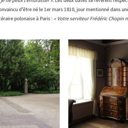
 je ne peux t’embrasser ».
Les deux dates se réfèrent respec
onvaincu d’être né le 1er mars 1810, jour mentionné dans une
téraire polonaise à Paris :
« Votre serviteur Frédéric Chopin n