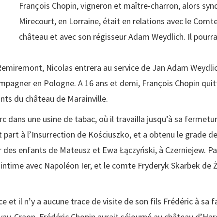
François Chopin, vigneron et maître-charron, alors syndi
Mirecourt, en Lorraine, était en relations avec le Comt
château et avec son régisseur Adam Weydlich. Il pourra ai
Remiremont, Nicolas entrera au service de Jan Adam Weydlic
mpagner en Pologne. A 16 ans et demi, François Chopin quitt
nts du château de Marainville.
 dans une usine de tabac, où il travailla jusqu’à sa fermet
rit part à l’Insurrection de Kościuszko, et a obtenu le grade d
r des enfants de Mateusz et Ewa Łączyński, à Czerniejew. Par
intime avec Napoléon Ier, et le comte Fryderyk Skarbek de Że
et il n’y a aucune trace de visite de son fils Frédéric à sa fa
au-Craon, Frédéric Chopin aurait séjourné au château d’Haro