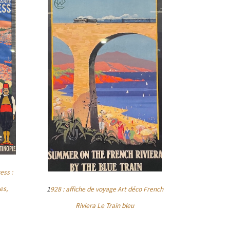
ess :
es,
1
928 : affiche de voyage Art déco French
Riviera Le Train bleu