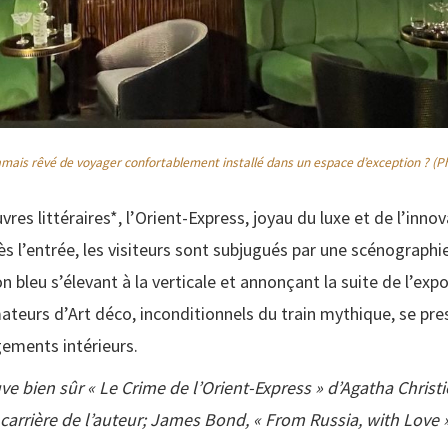
jamais rêvé de voyager confortablement installé dans un espace d’exception ? (P
s littéraires*, l’Orient-Express, joyau du luxe et de l’innov
Dès l’entrée, les visiteurs sont subjugués par une scénograph
bleu s’élevant à la verticale et annonçant la suite de l’expos
ateurs d’Art déco, inconditionnels du train mythique, se pres
ements intérieurs.
ve bien sûr « Le Crime de l’Orient-Express » d’Agatha Chris
arrière de l’auteur; James Bond, « From Russia, with Love »