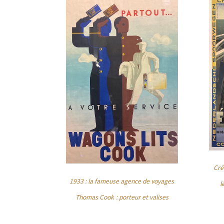
Cré
1933 : la fameuse agence de voyages
l
Thomas Cook
: porteur et valises