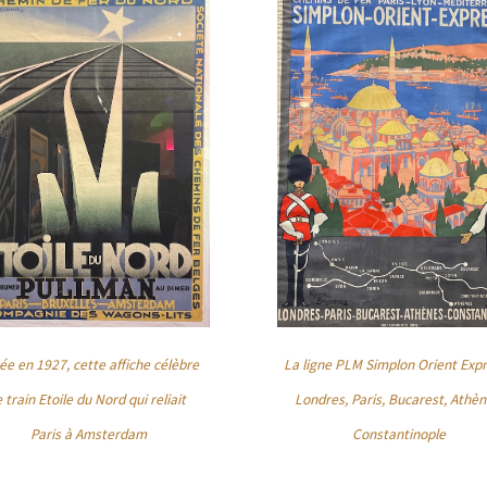
ée en 1927, cette affiche célèbre
La ligne PLM Simplon Orient Expr
e train Etoile du Nord qui reliait
Londres, Paris, Bucarest, Athèn
Paris à Amsterdam
Constantinople