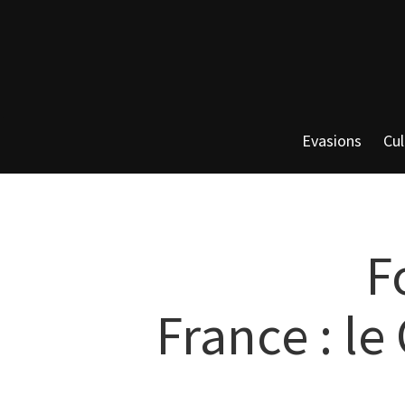
Evasions
Cul
F
France : l