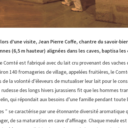
 lors d’une visite, Jean Pierre Coffe, chantre du savoir-bi
nes (6,5 m hauteur) alignées dans les caves, baptisa les
, le Comté est fabriqué avec du lait cru provenant des vache
ron 140 fromageries de village, appelées fruitières, le Com
 de la volonté d’éleveurs de mutualiser leur lait pour le co
a rudesse des longs hivers jurassiens fit que les hommes tr
chelin, qui répondait aux besoins d’une famille pendant toute 
 ″ se caractérise par une étonnante diversité aromatique qu
ger, de sa maturation en cave d’affinage. Chaque meule est u