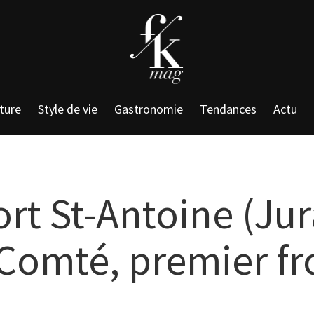
ture
Style de vie
Gastronomie
Tendances
Actu
ort St-Antoine (Jur
e Comté, premier 