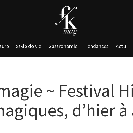
ture
Style de vie
Gastronomie
Tendances
Actu
gie ~ Festival His
agiques, d’hier à