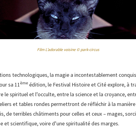
Film L’adorable voisine © park-circus
lutions technologiques, la magie a incontestablement conquis
ème
our sa 11
édition, le Festival Histoire et Cité explore, à t
 le spirituel et l’occulte, entre la science et la croyance, ent
eliers et tables rondes permettront de réfléchir à la manièr
ois, de terribles châtiments pour celles et ceux – mages, sor
e et scientifique, voire d’une spiritualité des marges.