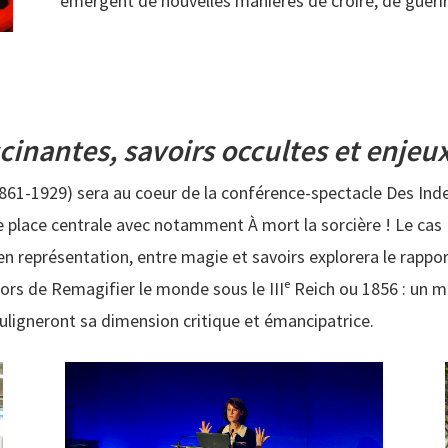
émergent de nouvelles manières de croire, de guérir
cinantes, savoirs occultes et enjeu
861-1929) sera au coeur de la conférence-spectacle Des Ind
e place centrale avec notamment À mort la sorcière ! Le ca
n représentation, entre magie et savoirs explorera le rappor
lors de Remagifier le monde sous le IIIᵉ Reich ou 1856 : un m
uligneront sa dimension critique et émancipatrice.