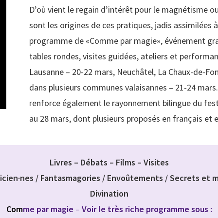
D’où vient le regain d’intérêt pour le magnétisme o
sont les origines de ces pratiques, jadis assimilées à
programme de «Comme par magie», événement gratuit
tables rondes, visites guidées, ateliers et perform
Lausanne – 20-22 mars, Neuchâtel, La Chaux-de-Fond
dans plusieurs communes valaisannes – 21-24 mars. L
renforce également le rayonnement bilingue du fest
au 28 mars, dont plusieurs proposés en français et
Livres – Débats – Films – Visites
icien·nes / Fantasmagories / Envoûtements / Secrets et mys
Divination
Com
me par magie
–
Voir le très riche programme sous :